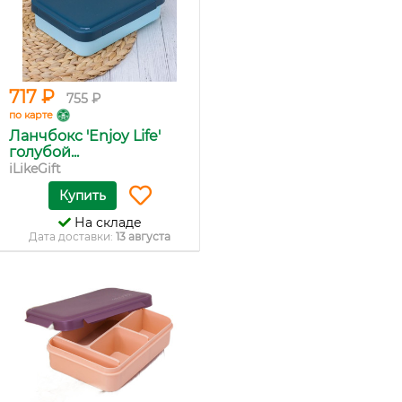
717 ₽
755 ₽
по карте
Ланчбокс 'Enjoy Life'
голубой...
iLikeGift
Купить
На складе
Дата доставки:
13 августа