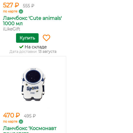
527 ₽
555 ₽
по карте
Ланчбокс 'Cute animals'
1000 мл
iLikeGift
Купить
На складе
Дата доставки:
13 августа
470 ₽
495 ₽
по карте
Ланчбокс 'Космонавт