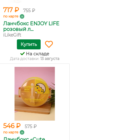
717 ₽
755 ₽
по карте
Ланчбокс ENJOY LIFE
розовый л...
iLikeGift
Купить
На складе
Дата доставки:
13 августа
546 ₽
575 ₽
по карте
Ланчбокс «Cute