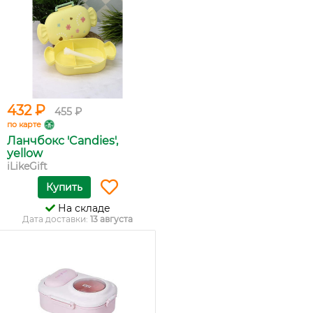
432 ₽
455 ₽
по карте
Ланчбокс 'Candies',
yellow
iLikeGift
Купить
На складе
Дата доставки:
13 августа