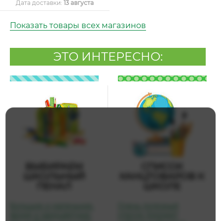
Дата доставки:
13 августа
Показать товары всех магазинов
ЭТО ИНТЕРЕСНО:
ВЫБИРАЕМ
СПИСОК
ШКОЛЬНЫЙ
КАНЦТОВАРОВ К
ПЕНАЛ
ШКОЛЕ
Большие и маленькие,
Очень полезный
яркие и одноцветные.
список поможет