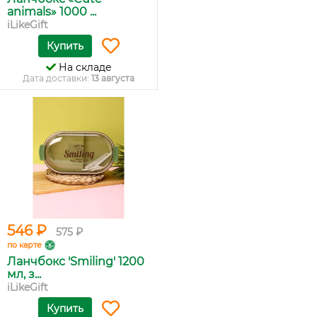
animals» 1000 ...
iLikeGift
Купить
На складе
Дата доставки:
13 августа
546 ₽
575 ₽
по карте
Ланчбокс 'Smiling' 1200
мл, з...
iLikeGift
Купить