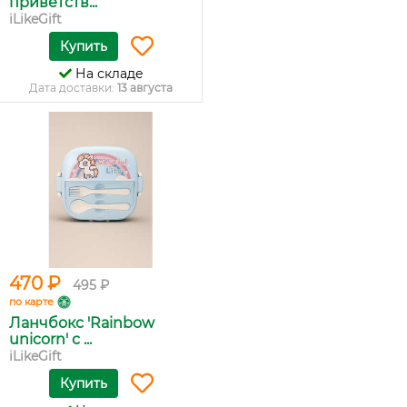
приветств...
iLikeGift
Купить
На складе
Дата доставки:
13 августа
470 ₽
495 ₽
по карте
Ланчбокс 'Rainbow
unicorn' с ...
iLikeGift
Купить