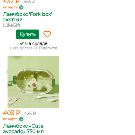
432 ₽
455 ₽
по карте
Ланчбокс 'Fork box'
желтый
iLikeGift
Купить
На складе
Дата доставки:
13 августа
403 ₽
425 ₽
по карте
Ланчбокс «Cute
avocado» 750 мл