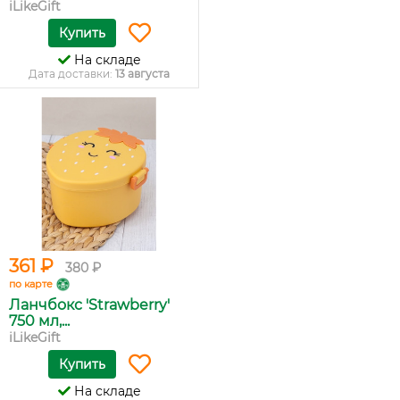
iLikeGift
Купить
На складе
Дата доставки:
13 августа
361 ₽
380 ₽
по карте
Ланчбокс 'Strawberry'
750 мл,...
iLikeGift
Купить
На складе