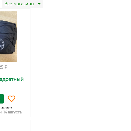
Все магазины
25 ₽
вадратный
ь
кладе
и:
14 августа