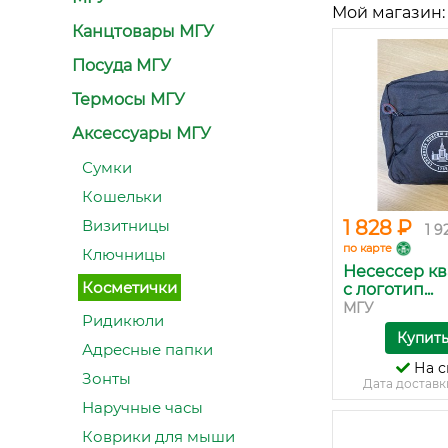
Мой магазин:
Канцтовары МГУ
Посуда МГУ
Термосы МГУ
Аксессуары МГУ
Сумки
Кошельки
Визитницы
1 828 ₽
1 9
по карте
Ключницы
Несессер к
Косметички
с логотип...
МГУ
Ридикюли
Купит
Адресные папки
На с
Зонты
Дата доставк
Наручные часы
Коврики для мыши