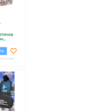
₽
етичка
...
ть
наличии