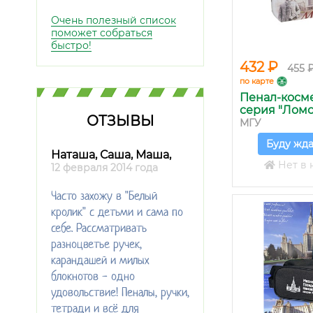
Очень полезный список
поможет собраться
быстро!
432 ₽
455 
по карте
Пенал-косм
серия "Ломон
ОТЗЫВЫ
МГУ
Буду жда
Наташа, Саша, Маша,
Нет в 
12 февраля 2014 года
Часто захожу в "Белый
кролик" с детьми и сама по
себе. Рассматривать
разноцветье ручек,
карандашей и милых
блокнотов - одно
удовольствие! Пеналы, ручки,
тетради и всё для