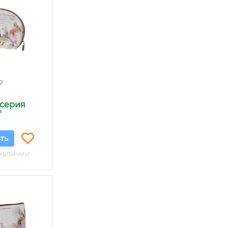
₽
 серия
"
ть
наличии