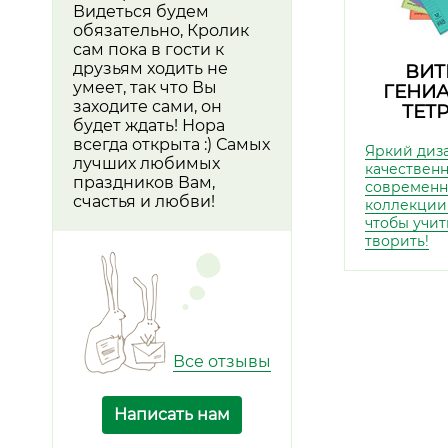
Видеться будем
обязательно, Кролик
сам пока в гости к
друзьям ходить не
ВИТ
умеет, так что Вы
ГЕНИ
заходите сами, он
ТЕТ
будет ждать! Нора
всегда открыта :) Самых
Яркий диз
лучших любимых
качественн
праздников Вам,
современ
счастья и любви!
коллекции
чтобы учит
творить!
Все отзывы
Написать нам