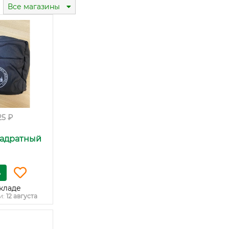
Все магазины
25 ₽
вадратный
ь
кладе
и:
12 августа