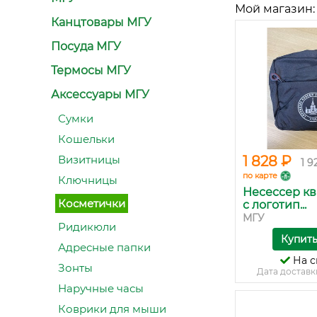
Мой магазин:
Канцтовары МГУ
Посуда МГУ
Термосы МГУ
Аксессуары МГУ
Сумки
Кошельки
Визитницы
1 828 ₽
1 9
по карте
Ключницы
Несессер к
Косметички
с логотип...
МГУ
Ридикюли
Купит
Адресные папки
На с
Зонты
Дата доставк
Наручные часы
Коврики для мыши