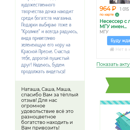
художественного
964 ₽
1 015
творчества дочка находит
по карте
среди богатств магазина.
Несессер с 
Подарки выбираю тоже в
МГУ имен...
"Кролике" и всегда радуюсь,
МГУ
видя приветливо
Буду жда
зеленеющую его нору на
Нет в 
Красной Пресне. Счастья
тебе, дорогой пушистый
друг! Надеюсь, будем
Показать акт
продолжать видеться!
Наташа, Саша, Маша,
спасибо Вам за тёплый
отзыв! Для нас
огромное
удовольствие всё это
разноцветное
богатство находить и
Вам привозить!