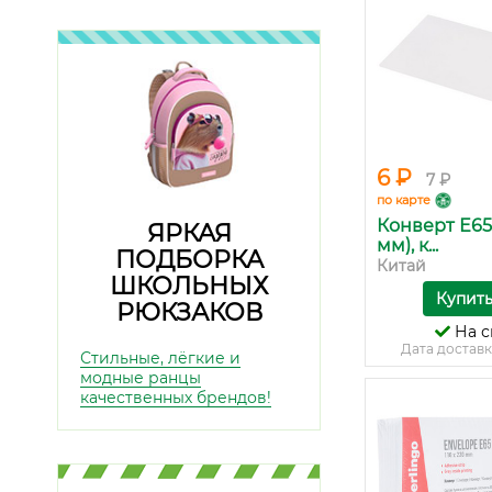
6 ₽
7 ₽
по карте
Конверт Е65 
ЯРКАЯ
мм), к...
ПОДБОРКА
Китай
ШКОЛЬНЫХ
Купит
РЮКЗАКОВ
На с
Дата доставк
Стильные, лёгкие и
модные ранцы
качественных брендов!