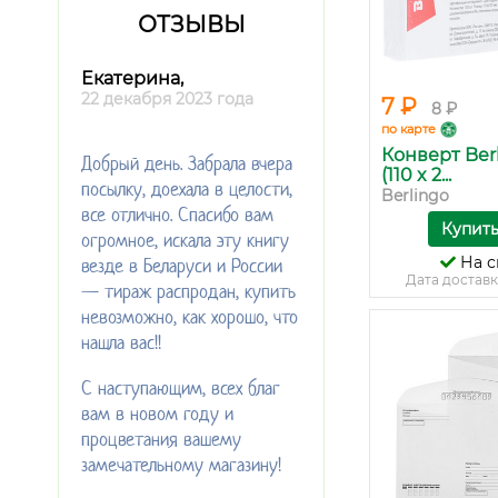
ОТЗЫВЫ
Екатерина,
22 декабря 2023 года
7 ₽
8 ₽
по карте
Конверт Ber
Добрый день. Забрала вчера
(110 x 2...
посылку, доехала в целости,
Berlingo
все отлично. Спасибо вам
Купит
огромное, искала эту книгу
На с
везде в Беларуси и России
Дата доставк
— тираж распродан, купить
невозможно, как хорошо, что
нашла вас!!
С наступающим, всех благ
вам в новом году и
процветания вашему
замечательному магазину!