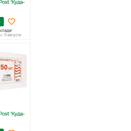
ost 'Куда-
ь
кладе
и:
11 августа
ost 'Куда-