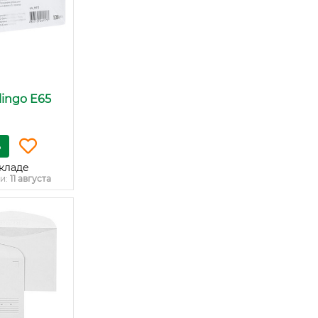
lingo E65
ь
кладе
и:
11 августа