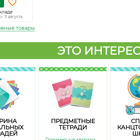
ь
кладе
и:
11 августа
ивные товары
ЭТО ИНТЕРЕС
РИНА
ПРЕДМЕТНЫЕ
СП
АЛЬНЫХ
ТЕТРАДИ
КАНЦТ
РАДЕЙ
Ш
Предметные тетради