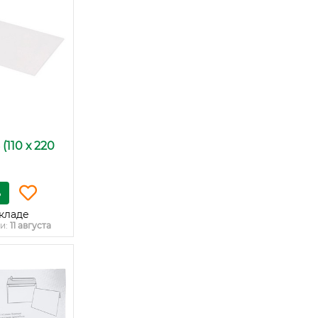
(110 х 220
ь
кладе
и:
11 августа