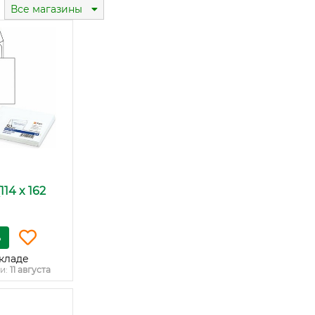
Все магазины
114 x 162
ь
кладе
и:
11 августа