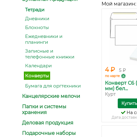
Мой магазин:
Тетради
Дневники
Блокноты
Ежедневники и
планинги
Записные и
телефонные книжки
Календари
4 ₽
5 ₽
Конверты
по карте
Конверт С6 (
Бумага для оргтехники
мм) бел...
Курт
Канцелярские мелочи
Купит
Папки и системы
хранения
На с
Дата доставк
Деловая продукция
Подарочные наборы