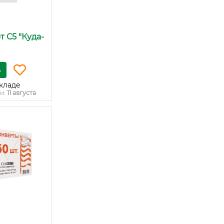
т С5 "Куда-
ь
кладе
и:
11 августа