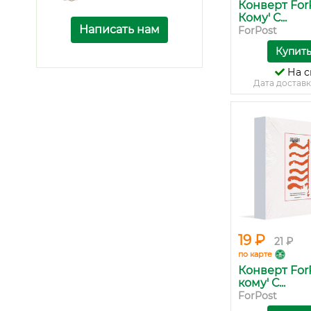
Конверт ForP
Кому' С...
Написать нам
ForPost
Купит
На с
Дата доставк
19 ₽
21 ₽
по карте
Конверт ForP
кому' С...
ForPost