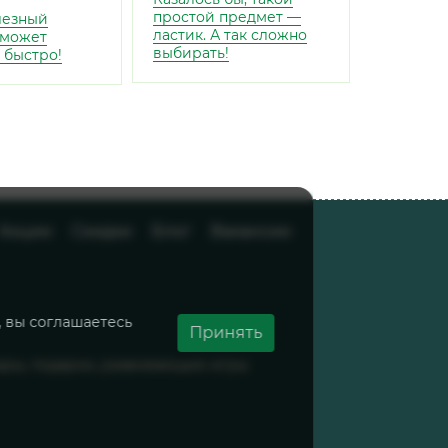
простой предмет —
лезный
ластик. А так сложно
оможет
выбирать!
 быстро!
Акции
Скидки
Блог
Вакансии
, вы соглашаетесь
Принять
вары, подарки, развивающие игры