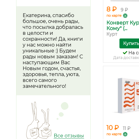
8 ₽
9 ₽
Екатерина, спасибо
по карте
большое, очень рады,
Конверт Кур
что посылка добралась
Кому" (...
в целости и
Курт
сохранности! Да, книги
Купит
у нас можно найти
уникальные :) Будем
На с
рады новым заказам! С
Дата доставк
наступающим Вас
Новым годом, счастья,
здоровья, тепла, уюта,
всего самого
замечательного!
10 ₽
11 ₽
по карте
Все отзывы