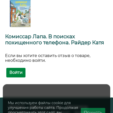
Комиссар Лапа. В поисках
похищенного телефона. Райдер Катя
Если вы хотите оставить отзыв о товаре,
необходимо войти.
Войти
Мы используем файлы cookie для
Каталог
Мастер-классы
Магазины
улучшения работы сайта. Продолжая
Принять
просматривать этот сайт, вы
Доставка
Оплата
Возврат
Акции