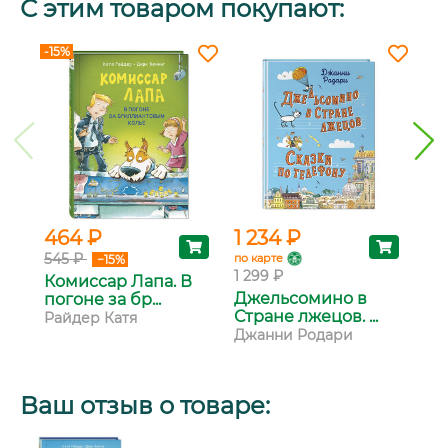
С этим товаром покупают:
-15%
-15
464 ₽
1 234 ₽
46
545 ₽
54
по карте
−15%
1 299 ₽
Комиссар Лапа. В
Ко
Джельсомино в
погоне за бр...
сл
Стране лжецов. ...
Райдер Катя
Ра
Джанни Родари
Ваш отзыв о товаре: