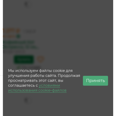
1 277 ₽
1 345 ₽
по карте
Кофейный Кот
Эспрессо, 12 см,...
БУДИ БАСА
Купить
На складе
Мы используем файлы cookie для
Дата доставки:
12 августа
улучшения работы сайта. Продолжая
Принять
просматривать этот сайт, вы
соглашаетесь с
условиями
использования cookie–файлов