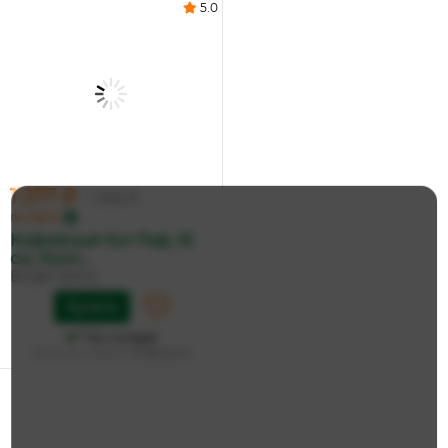
5.0
1 277 ₽
1 345 ₽
по карте
Кофейный Кот Раф, 16
см, Колл...
БУДИ БАСА
Купить
На складе
Дата доставки:
12 августа