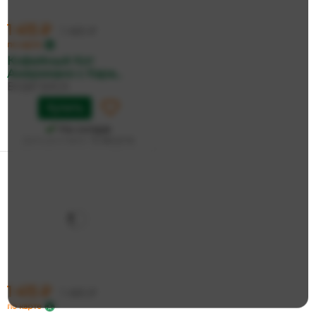
1 415 ₽
1 490 ₽
по карте
Кофейный Кот
Американо с Кара...
БУДИ БАСА
Купить
На складе
Дата доставки:
12 августа
1 415 ₽
1 490 ₽
по карте