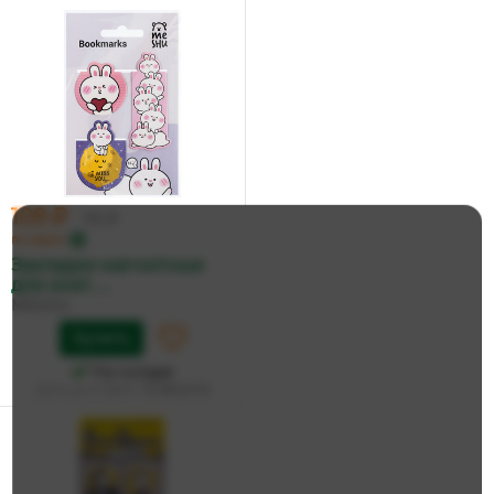
109 ₽
115 ₽
по карте
Закладки магнитные
для книг, ...
MESHU
Купить
На складе
Дата доставки:
12 августа