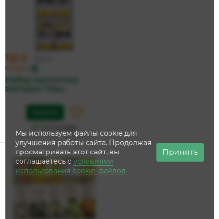
118 ₽
125 ₽
по карте
Набор магнитных
закладок 'Наш...
Купить
На складе
Мы используем файлы cookie для
Дата доставки:
12 августа
улучшения работы сайта. Продолжая
Принять
просматривать этот сайт, вы
соглашаетесь с
условиями
использования cookie–файлов