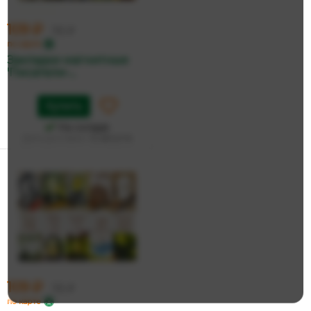
109 ₽
115 ₽
по карте
Закладки магнитные
'Писатели-...
Купить
На складе
Дата доставки:
12 августа
109 ₽
115 ₽
по карте