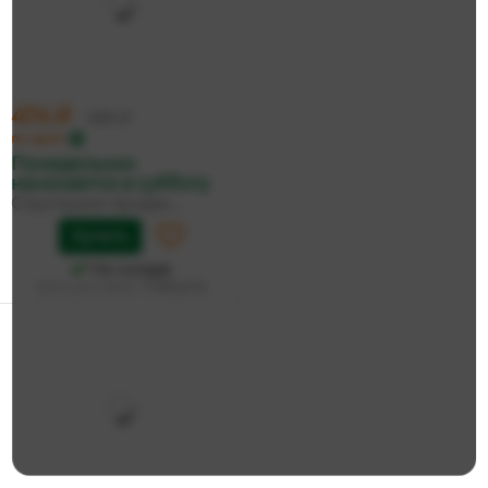
474 ₽
499 ₽
по карте
Понедельник
начинается в субботу
Стругацкие Аркади...
Купить
На складе
Дата доставки:
11 августа