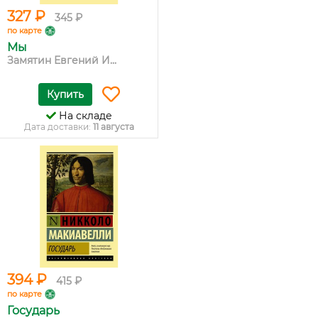
327 ₽
345 ₽
по карте
Мы
Замятин Евгений И...
Купить
На складе
Дата доставки:
11 августа
394 ₽
415 ₽
по карте
Государь