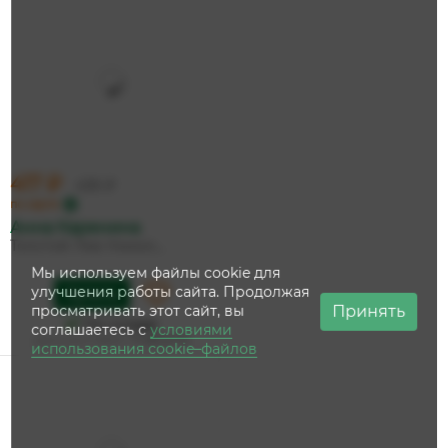
417 ₽
439 ₽
по карте
Анна Каренина
Толстой Лев Никол...
Мы используем файлы cookie для
улучшения работы сайта. Продолжая
Купить
Принять
просматривать этот сайт, вы
На складе
соглашаетесь с
условиями
Дата доставки:
11 августа
использования cookie–файлов