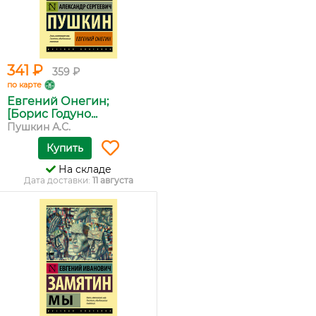
341 ₽
359 ₽
по карте
Евгений Онегин;
[Борис Годуно...
Пушкин А.С.
Купить
На складе
Дата доставки:
11 августа