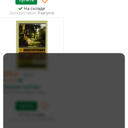
Купить
На складе
Дата доставки:
11 августа
379 ₽
399 ₽
по карте
Первая любовь
Тургенев Иван Сер...
Купить
На складе
Дата доставки:
11 августа