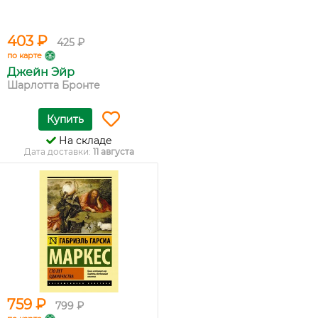
403 ₽
425 ₽
по карте
Джейн Эйр
Шарлотта Бронте
Купить
На складе
Дата доставки:
11 августа
759 ₽
799 ₽