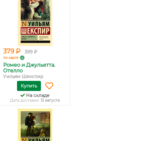
379 ₽
399 ₽
по карте
Ромео и Джульетта.
Отелло
Уильям Шекспир
Купить
На складе
Дата доставки:
13 августа