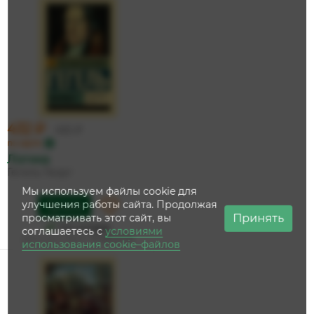
432 ₽
455 ₽
по карте
Логика
Гегель Георг
Мы используем файлы cookie для
улучшения работы сайта. Продолжая
Купить
Принять
просматривать этот сайт, вы
На складе
соглашаетесь с
условиями
Дата доставки:
13 августа
использования cookie–файлов