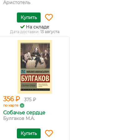
Аристотель
Купить
На складе
Дата доставки:
13 августа
356 ₽
375 ₽
по карте
Собачье сердце
Булгаков М.А.
Купить