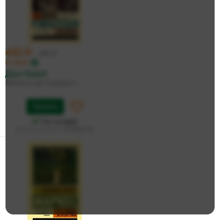
432 ₽
455 ₽
по карте
Дон Кихот
Мигель де Сервант...
Купить
На складе
Дата доставки:
13 августа