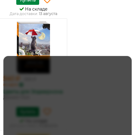
Купить
На складе
Дата доставки:
13 августа
540 ₽
569 ₽
по карте
Цветы для Элджернона
Дэниел Киз
Купить
На складе
Дата доставки:
13 августа