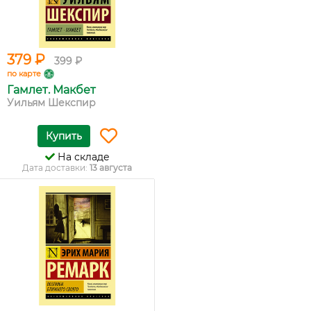
379 ₽
399 ₽
по карте
Гамлет. Макбет
Уильям Шекспир
Купить
На складе
Дата доставки:
13 августа