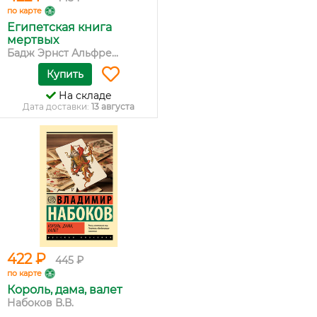
по карте
Египетская книга
мертвых
Бадж Эрнст Альфре...
Купить
На складе
Дата доставки:
13 августа
422 ₽
445 ₽
по карте
Король, дама, валет
Набоков В.В.