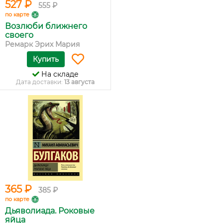
527 ₽
555 ₽
по карте
Возлюби ближнего
своего
Ремарк Эрих Мария
Купить
На складе
Дата доставки:
13 августа
365 ₽
385 ₽
по карте
Дьяволиада. Роковые
яйца