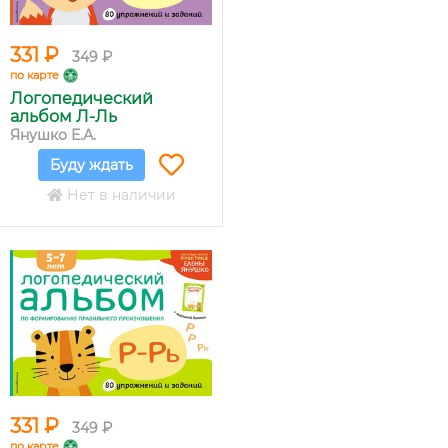
331 ₽
349 ₽
по карте
Логопедический
альбом Л-Ль
Янушко Е.А.
Буду ждать
Нет в наличии
331 ₽
349 ₽
по карте