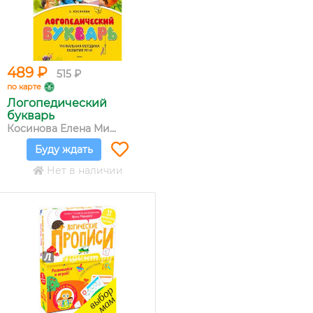
489 ₽
515 ₽
по карте
Логопедический
букварь
Косинова Елена Ми...
Буду ждать
Нет в наличии