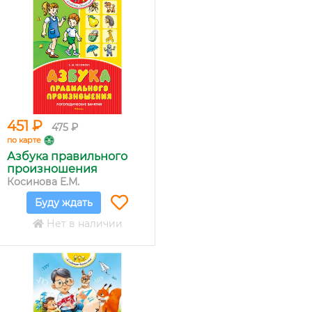
451 ₽
475 ₽
по карте
Азбука правильного
произношения
Косинова Е.М.
Буду ждать
Нет в наличии