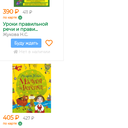
390 ₽
411 ₽
по карте
Уроки правильной
речи и прави...
Жукова Н.С.
Буду ждать
Нет в наличии
405 ₽
427 ₽
по карте