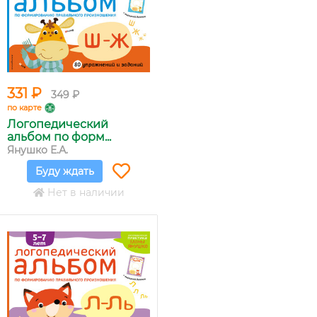
331 ₽
349 ₽
по карте
Логопедический
альбом по форм...
Янушко Е.А.
Буду ждать
Нет в наличии