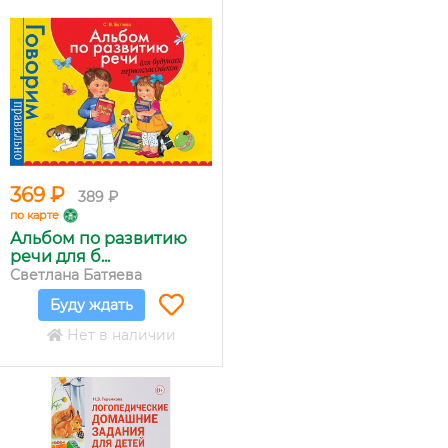
369 ₽
389 ₽
по карте
Альбом по развитию
речи для б...
Светлана Батяева
Буду ждать
Нет в наличии