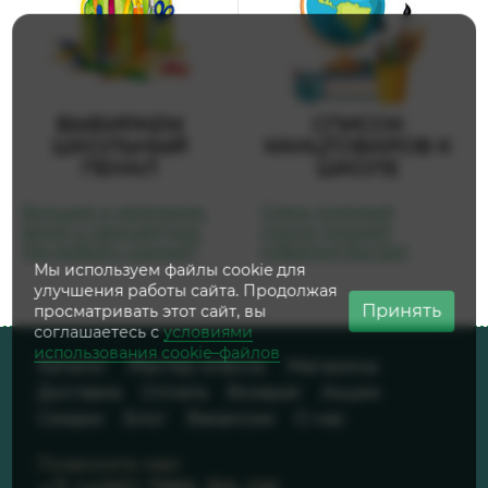
ВЫБИРАЕМ
СПИСОК
ШКОЛЬНЫЙ
КАНЦТОВАРОВ К
ПЕНАЛ
ШКОЛЕ
Большие и маленькие,
Очень полезный
яркие и одноцветные.
список поможет
Как выбрать нужный?
собраться быстро!
Мы используем файлы cookie для
улучшения работы сайта. Продолжая
Принять
просматривать этот сайт, вы
соглашаетесь с
условиями
использования cookie–файлов
Каталог
Мастер-классы
Магазины
Доставка
Оплата
Возврат
Акции
Скидки
Блог
Вакансии
О нас
Позвоните нам: