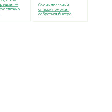
бы, такой
предмет —
Очень полезный
 так сложно
список поможет
!
собраться быстро!