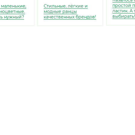
Казалось 
простой 
 маленькие,
Стильные, лёгкие и
ластик. А
ноцветные.
модные ранцы
выбирать
ть нужный?
качественных брендов!