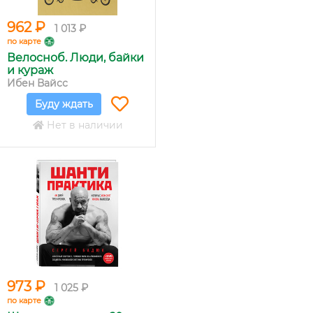
962 ₽
1 013 ₽
по карте
Велосноб. Люди, байки
и кураж
Ибен Вайсс
Буду ждать
Нет в наличии
973 ₽
1 025 ₽
по карте