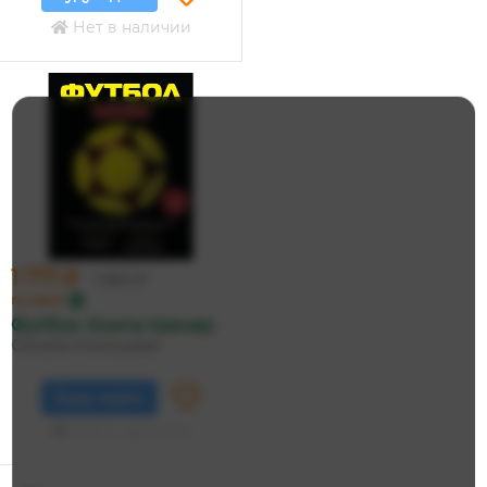
Нет в наличии
1 771 ₽
1 865 ₽
по карте
Футбол. Книга-тренер
Оксана Усольцева
Буду ждать
Нет в наличии