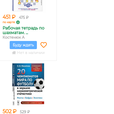
451 ₽
475 ₽
по карте
Рабочая тетрадь по
шахматам. ...
Костенюк А
Буду ждать
Нет в наличии
502 ₽
529 ₽