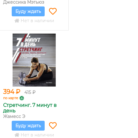
Джессика Мэтьюз
Буду ждать
Нет в наличии
394 ₽
415 ₽
по карте
Стретчинг. 7 минут в
день
Жамесс Э
Буду ждать
Нет в наличии