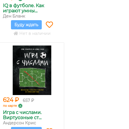
IQ в футболе. Как
играют умны...
Ден Бланк
Буду ждать
Нет в наличии
624 ₽
657 ₽
по карте
Игра с числами.
Виртуозные ст...
Андерсон Крис