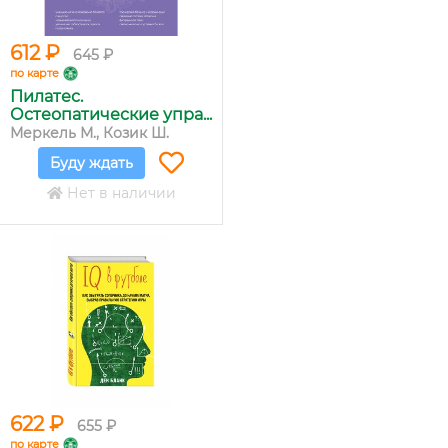
612 ₽
645 ₽
по карте
Пилатес.
Остеопатические упра...
Меркель М., Козик Ш.
Буду ждать
Нет в наличии
622 ₽
655 ₽
по карте