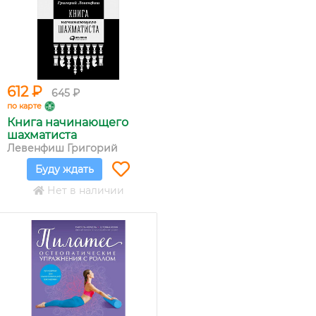
612 ₽
645 ₽
по карте
Книга начинающего
шахматиста
Левенфиш Григорий
Буду ждать
Нет в наличии