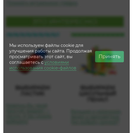
Показать актуальные товары
ЭТО ИНТЕРЕСНО:
Мы используем файлы cookie для
улучшения работы сайта. Продолжая
Принять
просматривать этот сайт, вы
соглашаетесь с
условиями
использования cookie–файлов
ВЫБИРАЕМ
ВЫБИРАЕМ
ЛАСТИК
ШКОЛЬНЫЙ
ПЕНАЛ
Казалось бы, такой
простой предмет —
Большие и маленькие,
ластик. А так сложно
яркие и одноцветные.
выбирать!
Как выбрать нужный?