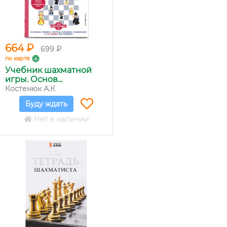
664 ₽
699 ₽
по карте
Учебник шахматной
игры. Основ...
Костенюк А.К
Буду ждать
Нет в наличии