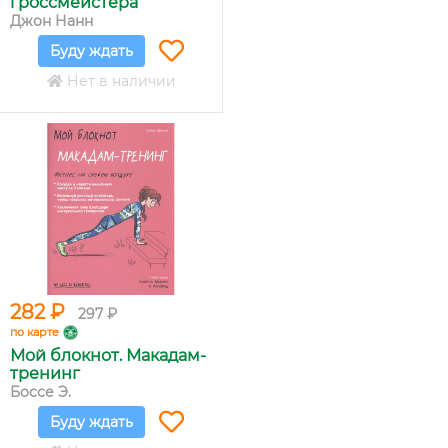
гроссмейстера
Джон Нанн
Буду ждать
Нет в наличии
282 ₽
297 ₽
по карте
Мой блокнот. Макадам-
тренинг
Боссе Э.
Буду ждать