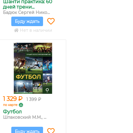
Шанти практика: 60
дней трени...
Бадюк Сергей Нико...
Буду ждать
Нет в наличии
1 329 ₽
1 399 ₽
по карте
Футбол
Шпаковский М.М., ...
Буду ждать