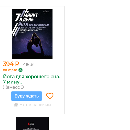
394 ₽
415 ₽
по карте
Йога для хорошего сна.
7 мину...
Жамесс Э
Буду ждать
Нет в наличии