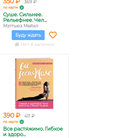
350 ₽
369 ₽
по карте
Суше. Сильнее.
Рельефнее. Чел...
Мэттьюз Майкл
Буду ждать
Нет в наличии
390 ₽
411 ₽
по карте
Все растяжимо. Гибкое
и здоро...