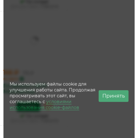
На складе
Дата доставки:
11 августа
166 ₽
175 ₽
по карте
Мы используем файлы cookie для
Готовимся к ВПР:
улучшения работы сайта. Продолжая
Математика, ...
Принять
просматривать этот сайт, вы
соглашаетесь с
условиями
Купить
использования cookie–файлов
На складе
Дата доставки:
11 августа