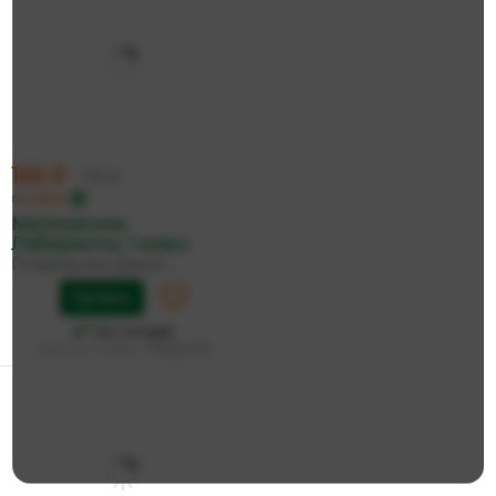
166 ₽
175 ₽
по карте
Математика:
Лабиринты, 1 класс
Позднякова Дарья ...
Купить
На складе
Дата доставки:
11 августа