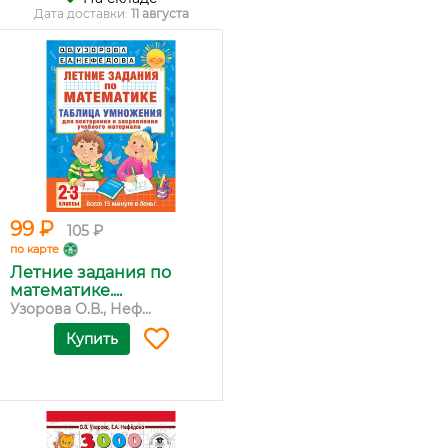
Дата доставки:
11 августа
99 ₽
105 ₽
по карте
Летние задания по
математике....
Узорова О.В., Неф...
Купить