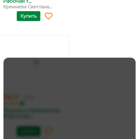
Рабочая т...
Кремнева Светлана...
Купить
166 ₽
175 ₽
по карте
Прописи Математика:
Классичес...
Купить