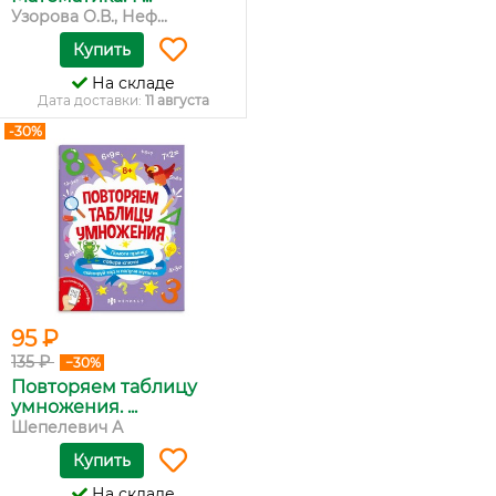
Узорова О.В., Неф...
Купить
На складе
Дата доставки:
11 августа
-30%
95 ₽
135 ₽
−30%
Повторяем таблицу
умножения. ...
Шепелевич А
Купить
На складе