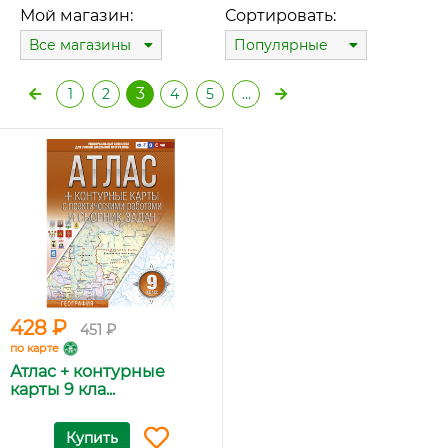
Мой магазин:
Сортировать:
Все магазины
Популярные
3
1
2
4
5
…
428 ₽
451 ₽
по карте
Атлас + контурные
карты 9 кла...
Купить