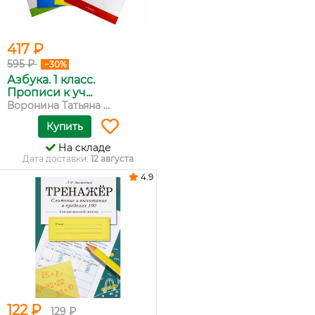
417 ₽
595 ₽
−30%
Азбука. 1 класс.
Прописи к уч...
Воронина Татьяна ...
Купить
На складе
Дата доставки:
12 августа
4.9
122 ₽
129 ₽