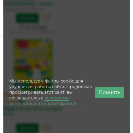
Головоломки, 1 класс
Позднякова Дарья ...
Купить
На складе
Дата доставки:
12 августа
Мы используем файлы cookie для
улучшения работы сайта. Продолжая
Принять
просматривать этот сайт, вы
179 ₽
189 ₽
соглашаетесь с
условиями
по карте
использования cookie–файлов
Задания на лето за курс
3-го ...
Купить