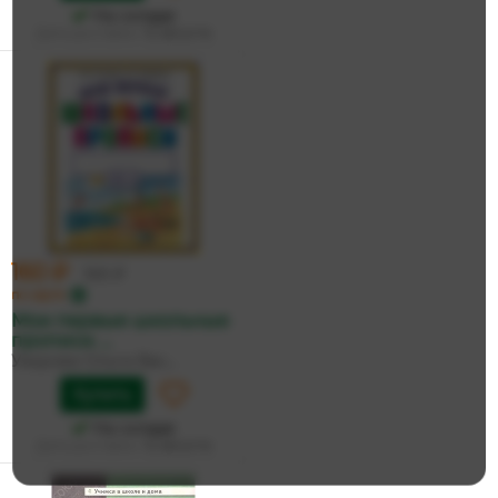
На складе
Дата доставки:
12 августа
160 ₽
169 ₽
по карте
Мои первые школьные
прописи. ...
Узорова Ольга Вас...
Купить
На складе
Дата доставки:
12 августа