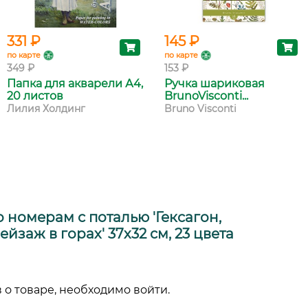
331 ₽
145 ₽
по карте
по карте
349 ₽
153 ₽
Папка для акварели А4,
Ручка шариковая
20 листов
BrunoVisconti...
Лилия Холдинг
Bruno Visconti
 номерам с поталью 'Гексагон,
йзаж в горах' 37х32 см, 23 цвета
 о товаре, необходимо войти.