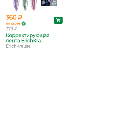
360 ₽
128 ₽
по карте
по карте
379 ₽
135 ₽
Корректирующая
Brauberg Бумага для
лента ErichKra...
заметок 9...
ErichKrause
Brauberg