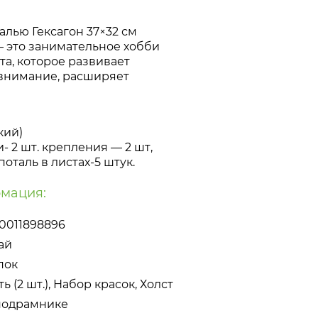
алью Гексагон 37×32 см
— это занимательное хобби
та, которое развивает
 внимание, расширяет
кий)
и- 2 шт. крепления — 2 шт,
 поталь в
листах-5
штук.
мация:
0011898896
ай
пок
ь (2 шт.), Набор красок, Холст
подрамнике