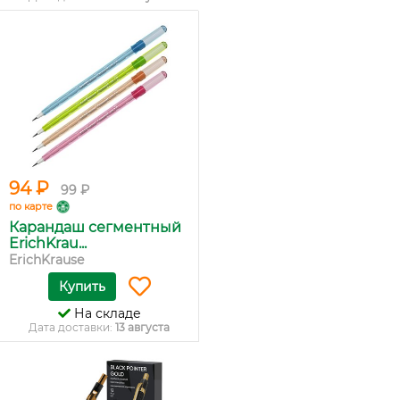
94 ₽
99 ₽
по карте
Карандаш сегментный
ErichKrau...
ErichKrause
Купить
На складе
Дата доставки:
13 августа