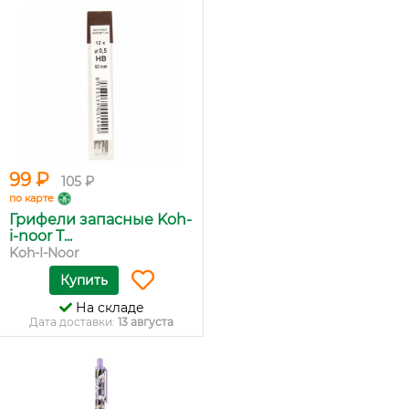
99 ₽
105 ₽
по карте
Грифели запасные Koh-
i-noor T...
Koh-I-Noor
Купить
На складе
Дата доставки:
13 августа