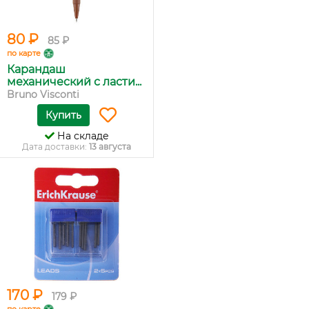
80 ₽
85 ₽
по карте
Карандаш
механический с ласти...
Bruno Visconti
Купить
На складе
Дата доставки:
13 августа
170 ₽
179 ₽