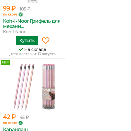
99 ₽
105 ₽
по карте
Koh-I-Noor Грифель для
механи...
Koh-I-Noor
Купить
На складе
Дата доставки:
13 августа
NEW
42 ₽
45 ₽
по карте
Карандаш