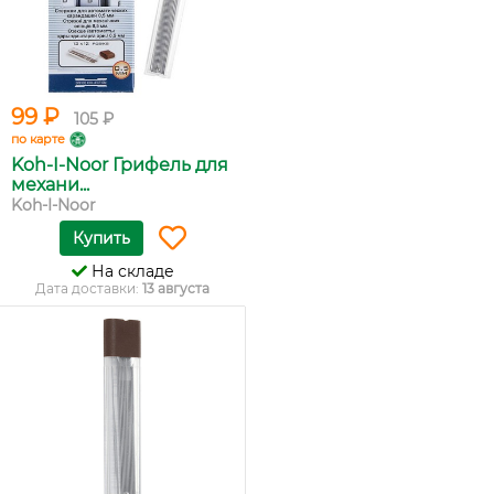
99 ₽
105 ₽
по карте
Koh-I-Noor Грифель для
механи...
Koh-I-Noor
Купить
На складе
Дата доставки:
13 августа