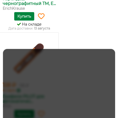
чернографитный ТМ, E...
ErichKrause
Купить
На складе
Дата доставки:
13 августа
128 ₽
135 ₽
по карте
Грифели PILOT для
автоматичес...
Pilot
Купить