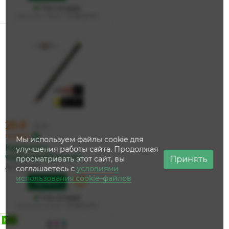
На складе
Дата доставки:
13 августа
29 ₽
31 ₽
по карте
Мы используем файлы cookie для
Карандаш
улучшения работы сайта. Продолжая
чернографитный
Принять
просматривать этот сайт, вы
'Acme...
Acmeliae
соглашаетесь с
условиями
использования cookie–файлов
Купить
На складе
Дата доставки:
13 августа
NEW