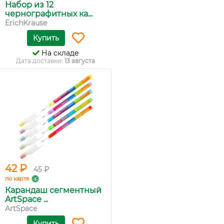
Набор из 12
чернографитных ка...
ErichKrause
Купить
На складе
Дата доставки:
13 августа
42 ₽
45 ₽
по карте
Карандаш сегментный
ArtSpace ...
ArtSpace
Купить