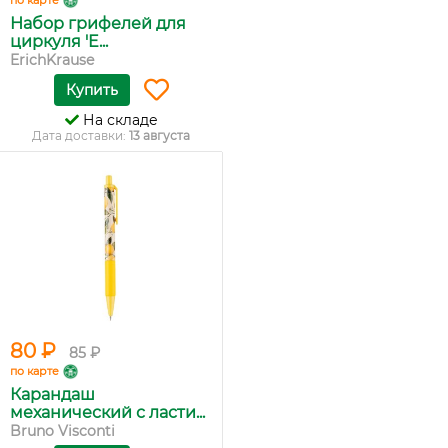
по карте
Набор грифелей для
циркуля 'E...
ErichKrause
Купить
На складе
Дата доставки:
13 августа
80 ₽
85 ₽
по карте
Карандаш
механический с ласти...
Bruno Visconti