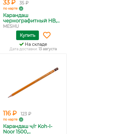
33 ₽
35 ₽
по карте
Карандаш
чернографитный HB,
M...
MESHU
Купить
На складе
Дата доставки:
13 августа
116 ₽
123 ₽
по карте
Карандаш ч/г Koh-I-
Noor 1500,...