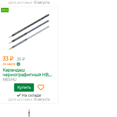
Дата доставки:
13 августа
NEW
33 ₽
35 ₽
по карте
Карандаш
чернографитный НВ,
M...
MESHU
Купить
На складе
Дата доставки:
13 августа