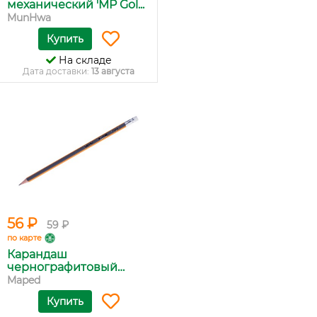
механический 'MP Gol...
MunHwa
Купить
На складе
Дата доставки:
13 августа
56 ₽
59 ₽
по карте
Карандаш
чернографитовый
Mape...
Maped
Купить