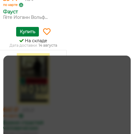
по карте
Фауст
Гёте Иоганн Вольф...
Купить
На складе
Дата доставки:
14 августа
641 ₽
675 ₽
по карте
Бремя страстей
человеческих
Моэм Сомерсет