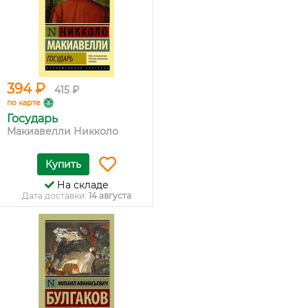
394 ₽
415 ₽
по карте
Государь
Макиавелли Никколо
Купить
На складе
Дата доставки:
14 августа