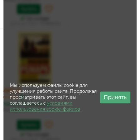
Купить
На складе
Дата доставки:
14 августа
Мы используем файлы cookie для
460 ₽
улучшения работы сайта. Продолжая
485 ₽
Принять
просматривать этот сайт, вы
по карте
соглашаетесь с
условиями
Ночь в Лиссабоне
использования cookie–файлов
Ремарк Э.М.
Купить
На складе
Дата доставки:
14 августа