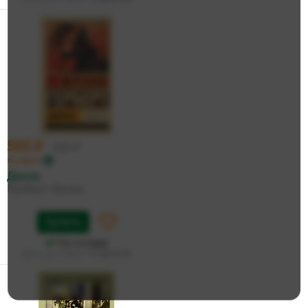
593 ₽
625 ₽
по карте
Дюна
Герберт Фрэнк
Купить
На складе
Дата доставки:
14 августа