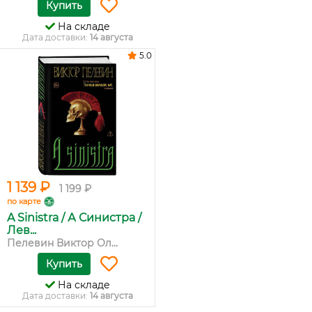
Купить
На складе
Дата доставки:
14 августа
5.0
1 139 ₽
1 199 ₽
по карте
A Sinistra / А Синистра /
Лев...
Пелевин Виктор Ол...
Купить
На складе
Дата доставки:
14 августа