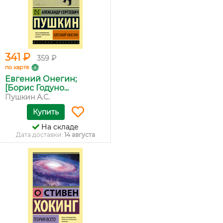
341 ₽
359 ₽
по карте
Евгений Онегин;
[Борис Годуно...
Пушкин А.С.
Купить
На складе
Дата доставки:
14 августа