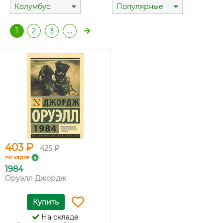
Колумбус
Популярные
1
2
3
…
403 ₽
425 ₽
по карте
1984
Оруэлл Джордж
Купить
На складе