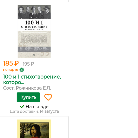
185 ₽
195 ₽
по карте
100 и 1 стихотворение,
которо...
Сост. Рожникова Е.Л.
Купить
На складе
Дата доставки:
14 августа