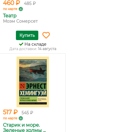
460 ₽
485 ₽
по карте
Театр
Моэм Сомерсет
Купить
На складе
Дата доставки:
14 августа
517 ₽
545 ₽
по карте
Старик и море.
Зеленые холмы ...