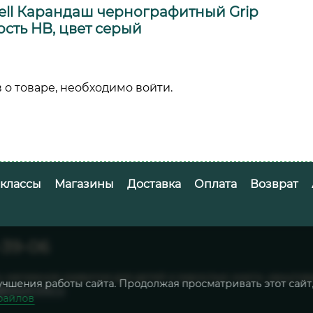
tell Карандаш чернографитный Grip
ость HB, цвет серый
 о товаре, необходимо войти.
-классы
Магазины
Доставка
Оплата
Возврат
-39-06
ь магазинов развития для детей и взрослых: книги, канцто
учшения работы сайта. Продолжая просматривать этот сайт
@belykrolik.ru
файлов