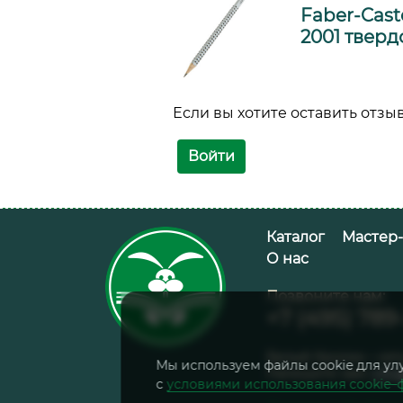
Faber-Cas
2001 тверд
Если вы хотите оставить отзыв
Войти
Добавить в корзину
Каталог
Мастер
О нас
Позвоните нам:
+7 (495) 789
Белый Кролик – cет
Мы используем файлы cookie для ул
Напишите нам:
info
с
условиями использования cookie–