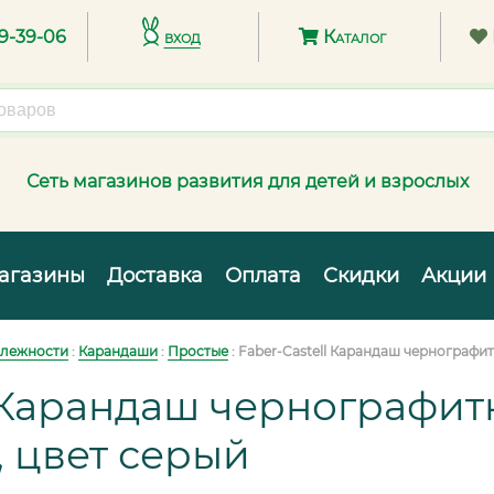
89-39-06
вход
Каталог
Сеть магазинов развития для детей и взрослых
агазины
Доставка
Оплата
Скидки
Акции
лежности
:
Карандаши
:
Простые
:
Faber-Castell Карандаш чернографит
l Карандаш чернографит
, цвет серый