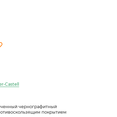
r-Castell
оченный чернографитный
ротивоскользящим покрытием