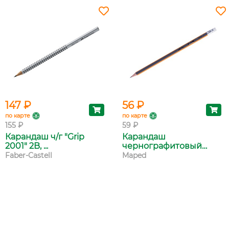
147 ₽
56 ₽
по карте
по карте
155 ₽
59 ₽
Карандаш ч/г "Grip
Карандаш
2001" 2B, ...
чернографитовый
Mape...
Faber-Castell
Maped