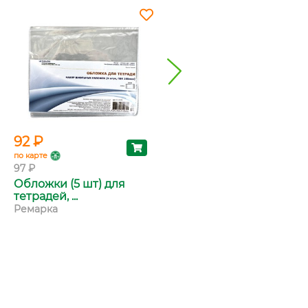
92 ₽
118 ₽
по карте
по карте
97 ₽
125 ₽
Обложки (5 шт) для
Ручка шариковая Pilot
тетрадей, ...
"BPS-GP...
Ремарка
Pilot