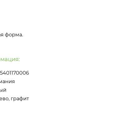
я форма.
мация:
5401170006
мания
ый
ево, графит