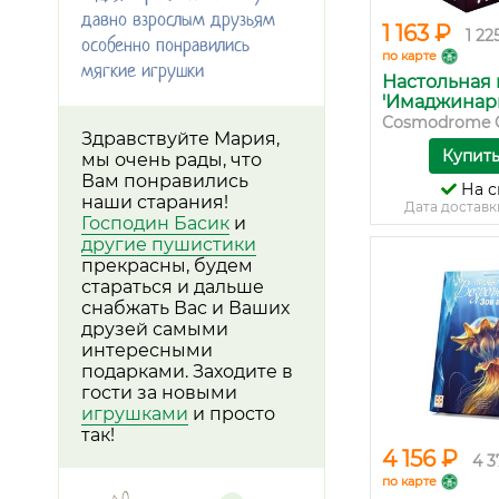
давно взрослым друзьям
1 163 ₽
1 22
особенно понравились
по карте
мягкие игрушки
Настольная 
'Имаджинари
Cosmodrome 
Здравствуйте Мария,
Купит
мы очень рады, что
Вам понравились
На с
наши старания!
Дата доставк
Господин Басик
и
другие пушистики
прекрасны, будем
стараться и дальше
снабжать Вас и Ваших
друзей самыми
интересными
подарками. Заходите в
гости за новыми
игрушками
и просто
так!
4 156 ₽
4 3
по карте