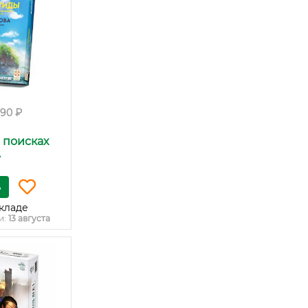
190 ₽
 поисках
.
ь
кладе
и:
13 августа