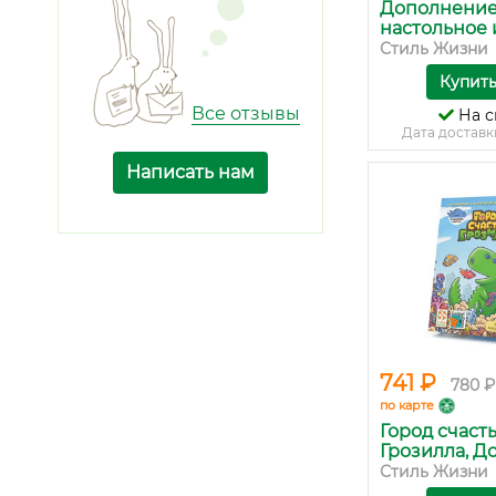
Дополнение
настольное и
Стиль Жизни
Купит
Все отзывы
На с
Дата доставк
Написать нам
741 ₽
780 ₽
по карте
Город счасть
Грозилла, Доп
Стиль Жизни