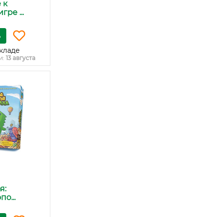
 к
гре ...
ь
кладе
и:
13 августа
я:
о...