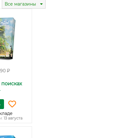
Все магазины
190 ₽
 поисках
.
ь
кладе
и:
13 августа