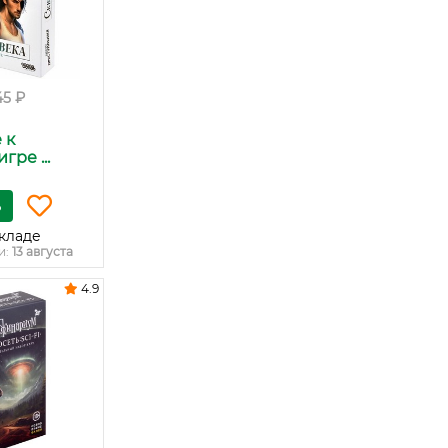
45 ₽
 к
гре ...
ь
кладе
и:
13 августа
4.9