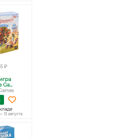
55 ₽
игра
Ga...
Games
ь
кладе
и:
13 августа