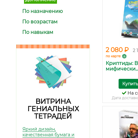
По назначению
По возрастам
По навыкам
2 080 ₽
2 
по карте
Криптиды: В
мифически..
Купит
На с
Дата доставк
ВИТРИНА
ГЕНИАЛЬНЫХ
ТЕТРАДЕЙ
Яркий дизайн,
качественная бумага и