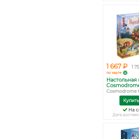
1 667 ₽
1 7
по карте
Настольная 
Cosmodrome 
Cosmodrome 
Купит
На с
Дата доставк