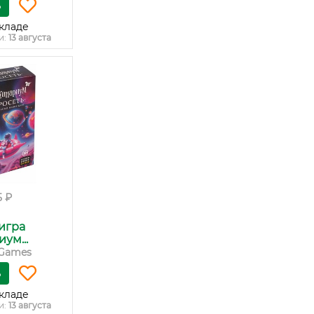
ь
кладе
и:
13 августа
5 ₽
игра
ум...
Games
ь
кладе
и:
13 августа