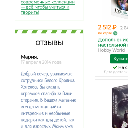
современные коллекции
— всё, чтобы учиться и
творить!
2 512 ₽
2 6
по карте
Дополнение
ОТЗЫВЫ
настольной и
Hobby World
Мария,
Купит
17 апреля 2014 года
На с
Дата доставк
Добрый вечер, уважаемые
сотрудники Белого Кролика.
Хотелось бы сказать
огромное спасибо за Ваши
старания. В Вашем магазине
всегда можно найти
интересные и необычные
подарки как для детей, так
и для взрослых. Моим уже