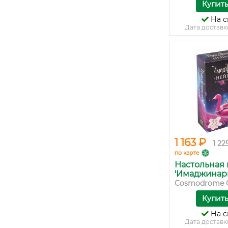
Купит
На с
Дата доставк
1 163 ₽
1 22
по карте
Настольная 
'Имаджинари
Cosmodrome 
Купит
На с
Дата доставк