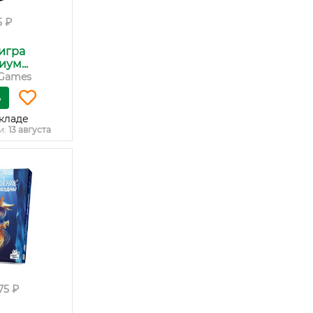
5 ₽
игра
ум...
Games
ь
кладе
и:
13 августа
75 ₽