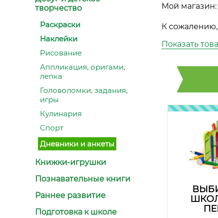
Мой магазин:
творчество
Раскраски
К сожалению,
Наклейки
Показать тов
Рисование
Аппликация, оригами,
лепка
Головоломки, задания,
игры
Кулинария
Спорт
Дневники и анкеты
Книжки-игрушки
Познавательные книги
ВЫБ
Раннее развитие
ШКО
ПЕ
Подготовка к школе