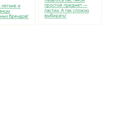
Казалось бы, такой
простой предмет —
 лёгкие и
ластик. А так сложно
анцы
выбирать!
ных брендов!