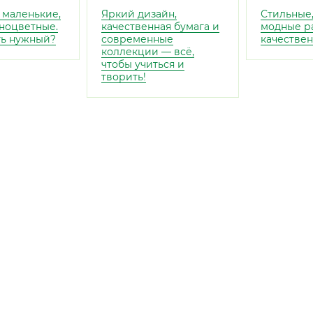
 маленькие,
Яркий дизайн,
Стильные,
ноцветные.
качественная бумага и
модные р
ть нужный?
современные
качествен
коллекции — всё,
чтобы учиться и
творить!