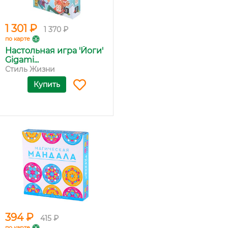
1 301 ₽
1 370 ₽
по карте
Настольная игра 'Йоги'
Gigami...
Стиль Жизни
Купить
394 ₽
415 ₽
по карте