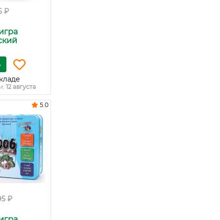
5 ₽
игра
ский
ь
кладе
и:
12 августа
5.0
95 ₽
игра