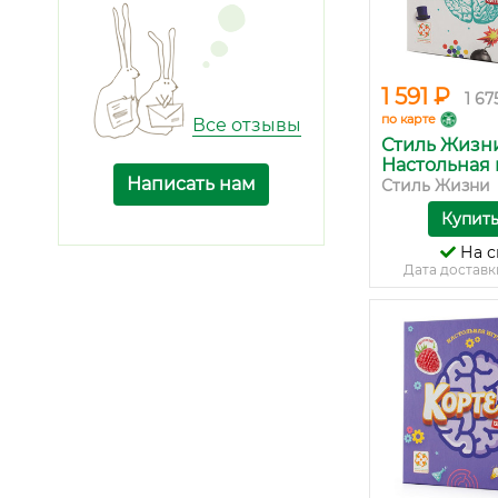
1 591 ₽
1 67
по карте
Все отзывы
Стиль Жизн
Настольная и
Написать нам
Стиль Жизни
Купит
На с
Дата доставк