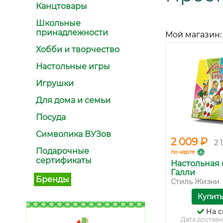
Канцтовары
Школьные
принадлежности
Мой магазин:
Хобби и творчество
Настольные игры
Игрушки
Для дома и семьи
Посуда
Символика ВУЗов
2 009 ₽
2 
Подарочные
по карте
сертификаты
Настольная 
Галли
Бренды
Стиль Жизни
Купит
На с
Дата доставк