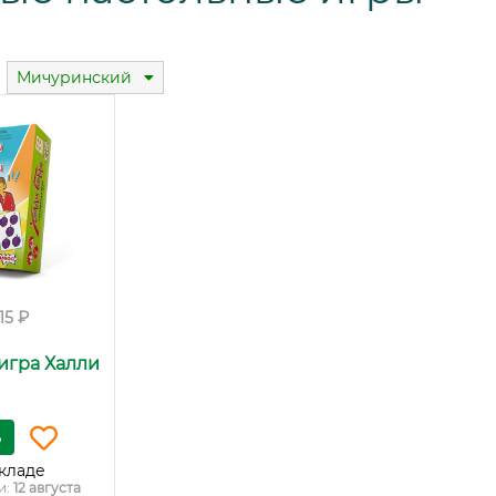
Мичуринский
115 ₽
игра Халли
ь
кладе
и:
12 августа