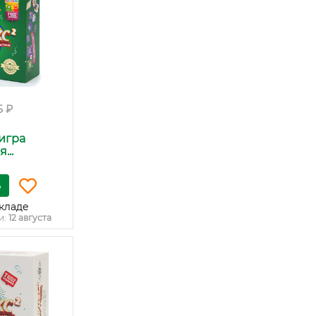
5 ₽
игра
...
ь
кладе
и:
12 августа