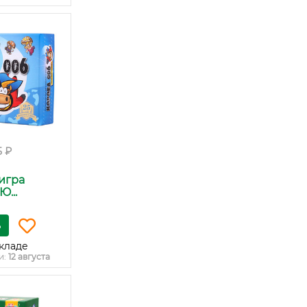
5 ₽
игра
Ю...
ь
кладе
и:
12 августа