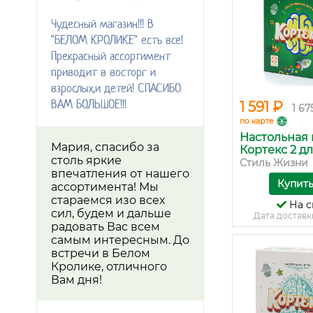
Чудесный магазин!!! В
"БЕЛОМ КРОЛИКЕ" есть все!
Прекрасный ассортимент
приводит в восторг и
взрослых,и детей! СПАСИБО
ВАМ БОЛЬШОЕ!!!
1 591 ₽
1 67
по карте
Настольная 
Мария, спасибо за
Кортекс 2 для
столь яркие
Стиль Жизни
впечатления от нашего
Купит
ассортимента! Мы
стараемся изо всех
На с
сил, будем и дальше
Дата доставк
радовать Вас всем
самым интересным. До
встречи в Белом
Кролике, отличного
Вам дня!