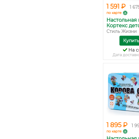
1 591 ₽
1 67
по карте
Настольная 
Кортекс дет
Стиль Жизни
Купит
На с
Дата доставк
1 895 ₽
1 9
по карте
Настольная 