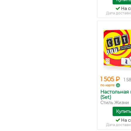
На с
Дата доставк
1 505 ₽
1 5
по карте
Настольная 
(Set)
Стиль Жизни
Купит
На с
Дата доставк