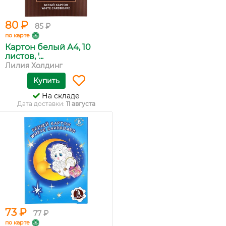
80 ₽
85 ₽
по карте
Картон белый А4, 10
листов, '...
Лилия Холдинг
Купить
На складе
Дата доставки:
11 августа
73 ₽
77 ₽
по карте