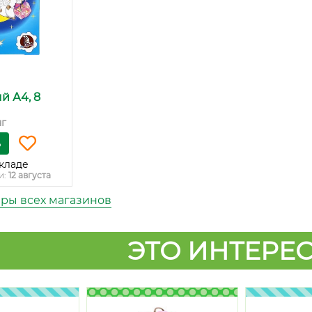
й А4, 8
нг
ь
кладе
и:
12 августа
ары всех магазинов
ЭТО ИНТЕРЕС