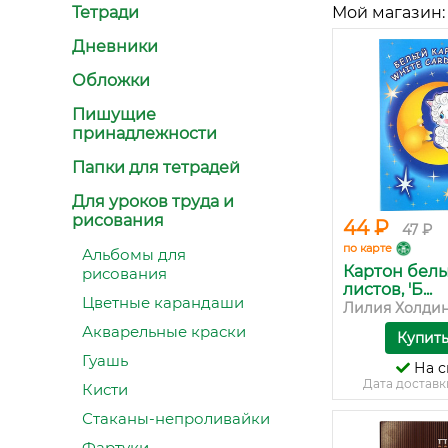
Тетради
Мой магазин:
Дневники
Обложки
Пишущие
принадлежности
Папки для тетрадей
Для уроков труда и
рисования
44 ₽
47 ₽
по карте
Альбомы для
Картон белы
рисования
листов, 'Б...
Цветные карандаши
Лилия Холди
Акварельные краски
Купит
Гуашь
На с
Дата доставк
Кисти
Стаканы-непроливайки
Фартуки