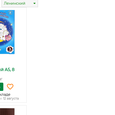
Ленинский
й А5, 8
нг
ь
кладе
и:
12 августа