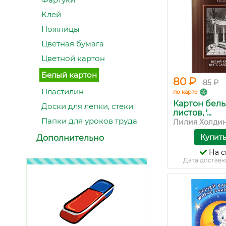
Клей
Ножницы
Цветная бумага
Цветной картон
Белый картон
80 ₽
85 ₽
Пластилин
по карте
Картон белы
Доски для лепки, стеки
листов, '...
Папки для уроков труда
Лилия Холди
Купит
Дополнительно
На с
Дата доставк