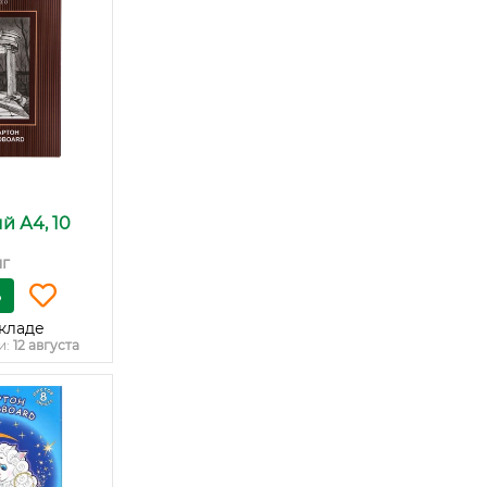
й А4, 10
нг
ь
кладе
и:
12 августа