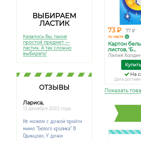
ВЫБИРАЕМ
ЛАСТИК
73 ₽
77 ₽
Казалось бы, такой
по карте
простой предмет —
Картон белы
ластик. А так сложно
листов, 'Б...
выбирать!
Лилия Холди
Купит
На с
Дата доставк
ОТЗЫВЫ
Показать тов
Лариса,
13 декабря 2022 года
Не можем с дочкой пройти
мимо "Белого кролика" В
Одинцово. У дочки