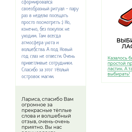
сформировался
своеобразный ритуал - пару
раз в неделю посещать
просто посмотреть :) Но,
конечно, без покупок не
уходим. Там всегда
ВЫБ
атмосфера уюта и
ЛА
волшебства. А под Новый
год глаз не отвести. Очень
Казалось б
приветливые сотрудники.
простой п
ластик. А 
Спасибо за этот тёплый
выбирать!
островок магии.
Лариса, спасибо Вам
огромное за
прекрасные тёплые
слова и волшебный
отзыв, очень-очень
приятно. Вы нас