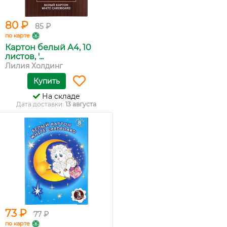
80 ₽
85 ₽
по карте
Картон белый А4, 10
листов, '...
Лилия Холдинг
Купить
На складе
Дата доставки:
13 августа
73 ₽
77 ₽
по карте