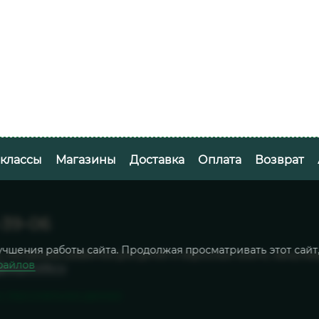
-классы
Магазины
Доставка
Оплата
Возврат
-39-06
учшения работы сайта. Продолжая просматривать этот сайт
ь магазинов развития для детей и взрослых: книги, канцто
файлов
@belykrolik.ru
и персональных данных