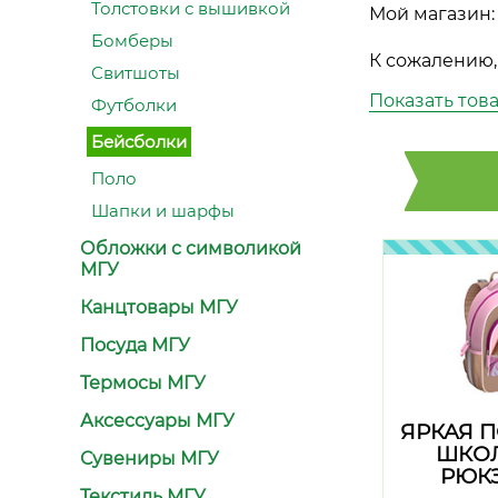
Толстовки с вышивкой
Мой магазин:
Бомберы
К сожалению,
Свитшоты
Показать тов
Футболки
Бейсболки
Поло
Шапки и шарфы
Обложки с символикой
МГУ
Канцтовары МГУ
Посуда МГУ
Термосы МГУ
Аксессуары МГУ
ЯРКАЯ 
ШКО
Сувениры МГУ
РЮК
Текстиль МГУ