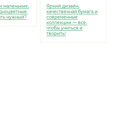
и маленькие,
Яркий дизайн,
дноцветные.
качественная бумага и
ать нужный?
современные
коллекции — всё,
чтобы учиться и
творить!