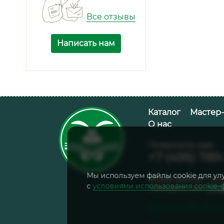
Все отзывы
Написать нам
Каталог
Мастер
О нас
Позвоните нам:
+7 (495) 789
Мы используем файлы cookie для ул
Белый Кролик – cет
с
условиями использования cookie–
Напишите нам:
info
Политика обработк