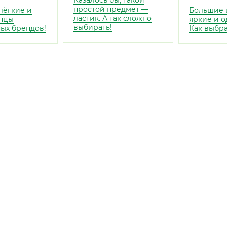
Казалось бы, такой
простой предмет —
лёгкие и
Большие 
ластик. А так сложно
нцы
яркие и о
выбирать!
ых брендов!
Как выбр