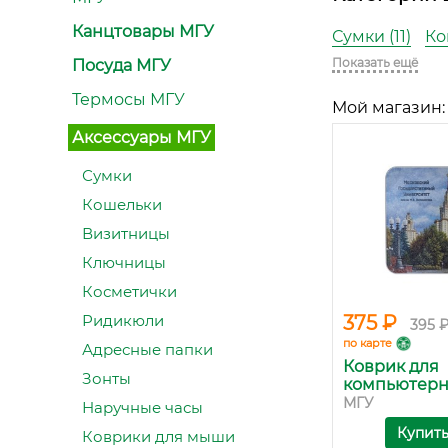
Канцтовары МГУ
Сумки (11)
Ко
Показать ещё
Посуда МГУ
Термосы МГУ
Мой магазин:
Аксессуары МГУ
Сумки
Кошельки
Визитницы
Ключницы
Косметички
Ридикюли
375 ₽
395 
по карте
Адресные папки
Коврик для
Зонты
компьютерно
МГУ
Наручные часы
Купит
Коврики для мыши