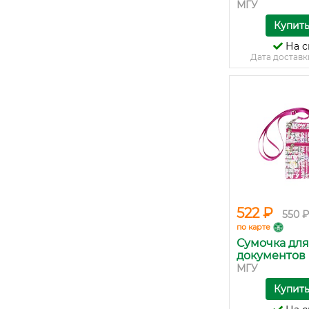
МГУ
Купит
На с
Дата доставк
522 ₽
550 ₽
по карте
Сумочка для
документов М
МГУ
Купит