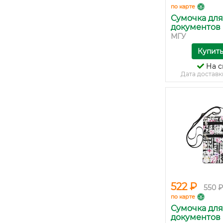
по карте
Сумочка для
документов М
МГУ
Купит
На с
Дата доставк
522 ₽
550 ₽
по карте
Сумочка для
документов М