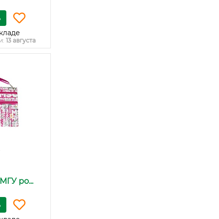
ь
кладе
и:
13 августа
ГУ ро...
ь