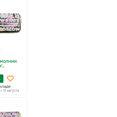
₽
 молнии
..
ь
кладе
и:
13 августа