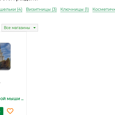
шельки (4)
Визитницы (3)
Ключницы (1)
Косметички
Все магазины
₽
й мыши ...
ь