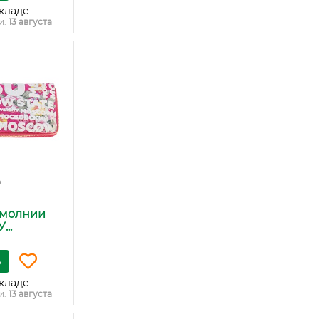
кладе
и:
13 августа
₽
 молнии
..
ь
кладе
и:
13 августа