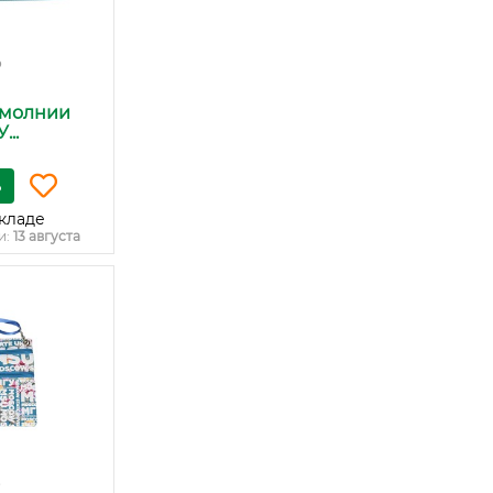
₽
 молнии
..
ь
кладе
и:
13 августа