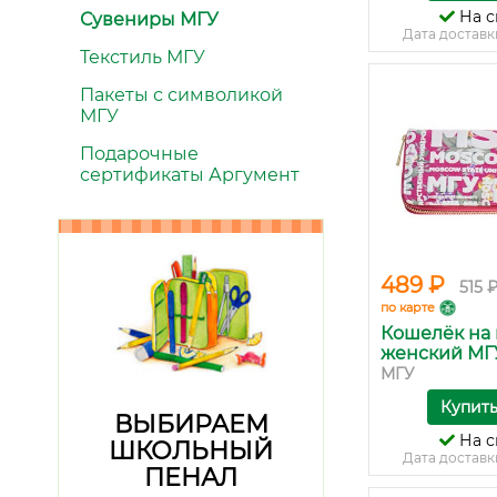
На с
Сувениры МГУ
Дата доставк
Текстиль МГУ
Пакеты с символикой
МГУ
Подарочные
сертификаты Аргумент
489 ₽
515 
по карте
Кошелёк на
женский МГУ.
МГУ
Купит
ВЫБИРАЕМ
На с
ШКОЛЬНЫЙ
Дата доставк
ПЕНАЛ