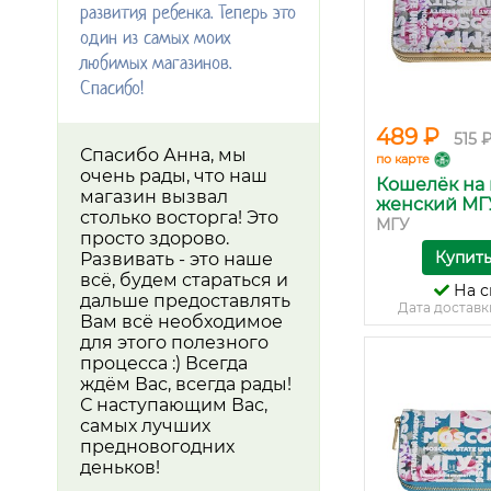
развития ребенка. Теперь это
один из самых моих
любимых магазинов.
Спасибо!
489 ₽
515 
Спасибо Анна, мы
по карте
очень рады, что наш
Кошелёк на
магазин вызвал
женский МГУ.
столько восторга! Это
МГУ
просто здорово.
Купит
Развивать - это наше
всё, будем стараться и
На с
дальше предоставлять
Дата доставк
Вам всё необходимое
для этого полезного
процесса :) Всегда
ждём Вас, всегда рады!
С наступающим Вас,
самых лучших
предновогодних
деньков!