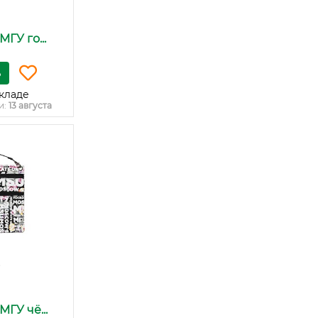
ГУ го...
ь
кладе
и:
13 августа
ГУ чё...