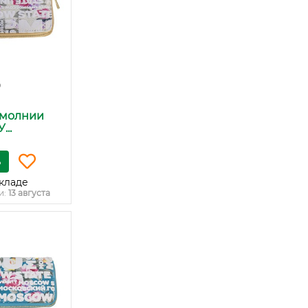
₽
 молнии
..
ь
кладе
и:
13 августа