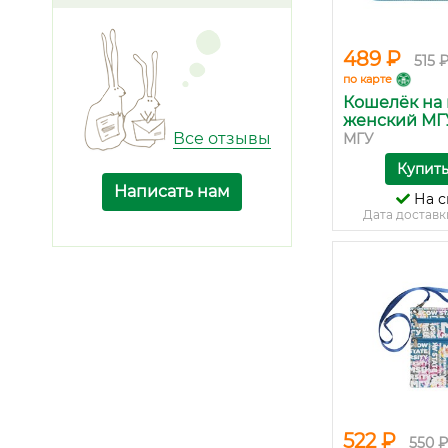
489 ₽
515 
по карте
Кошелёк на
женский МГУ.
Все отзывы
МГУ
Купит
Написать нам
На с
Дата доставк
522 ₽
550 ₽