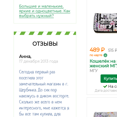
Большие и маленькие,
яркие и одноцветные. Как
выбрать нужный?
ОТЗЫВЫ
489 ₽
515 
по карте
Анна,
Кошелёк на
17 декабря 2013 года
женский МГУ.
МГУ
Сегодня первый раз
посетила этот
Купит
замечательный магазин в г.
На с
Щербинка. До сих пор
Дата доставк
нахожусь в диком восторге.
Сколько же всего в нем
интересного, мне кажется я
бы все там купила, для