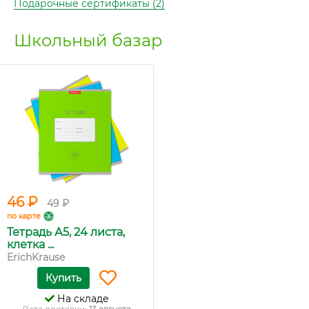
Подарочные сертификаты (2)
Школьный базар
46 ₽
49 ₽
по карте
Тетрадь А5, 24 листа,
клетка ...
ErichKrause
Купить
На складе