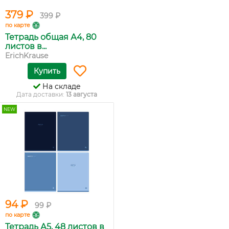
379 ₽
399 ₽
по карте
Тетрадь общая А4, 80
листов в...
ErichKrause
Купить
На складе
Дата доставки:
13 августа
NEW
94 ₽
99 ₽
по карте
Тетрадь А5, 48 листов в