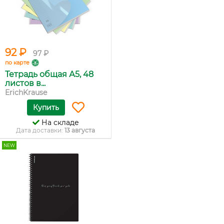
92 ₽
97 ₽
по карте
Тетрадь общая А5, 48
листов в...
ErichKrause
Купить
На складе
Дата доставки:
13 августа
NEW