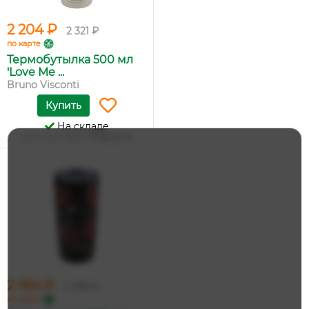
2 204 ₽
2 321 ₽
по карте
Термобутылка 500 мл
'Love Me ...
Bruno Visconti
Купить
На складе
Дата доставки:
13 августа
2 184 ₽
2 299 ₽
по карте