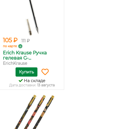
105 ₽
111 ₽
по карте
Erich Krause Ручка
гелевая G-...
ErichKrause
Купить
На складе
Дата доставки:
13 августа