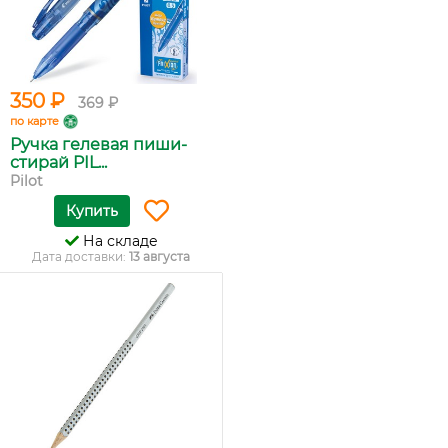
350 ₽
369 ₽
по карте
Ручка гелевая пиши-
стирай PIL...
Pilot
Купить
На складе
Дата доставки:
13 августа