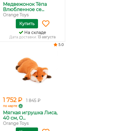
Медвежонок Тёпа
Влюбленное се...
Orange Toys
Купить
На складе
Дата доставки:
13 августа
5.0
1 752 ₽
1 845 ₽
по карте
Мягкая игрушка Лиса,
40 см, O...
Orange Toys