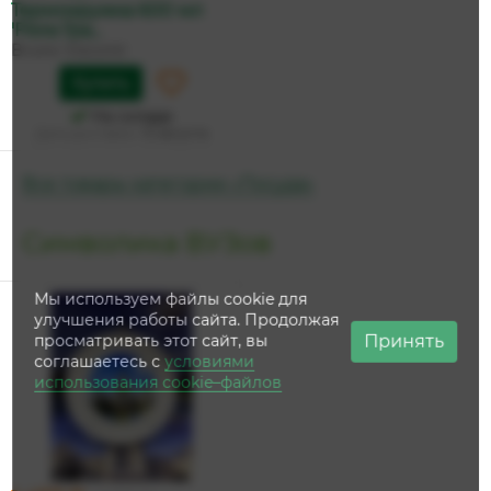
Термокружка 600 мл
'Flora Гра...
Bruno Visconti
Купить
На складе
Дата доставки:
13 августа
Все товары категории «Посуда»
Символика ВУЗов
Мы используем файлы cookie для
улучшения работы сайта. Продолжая
Принять
просматривать этот сайт, вы
соглашаетесь с
условиями
использования cookie–файлов