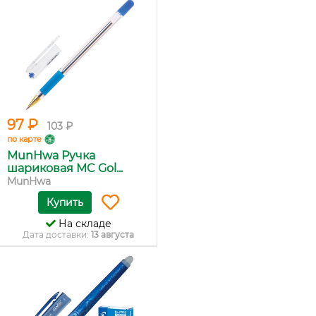
97 ₽
103 ₽
по карте
MunHwa Ручка
шариковая MC Gol...
MunHwa
Купить
На складе
Дата доставки:
13 августа