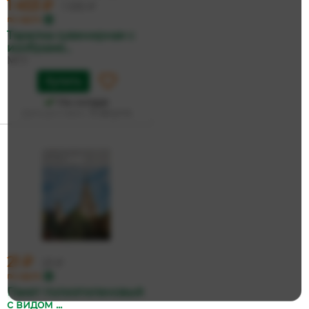
1 453 ₽
1 530 ₽
по карте
Тарелка сувенирная с
изображе...
МГУ
Купить
На складе
Дата доставки:
13 августа
21 ₽
23 ₽
по карте
Пакет полиэтиленовый
с видом ...