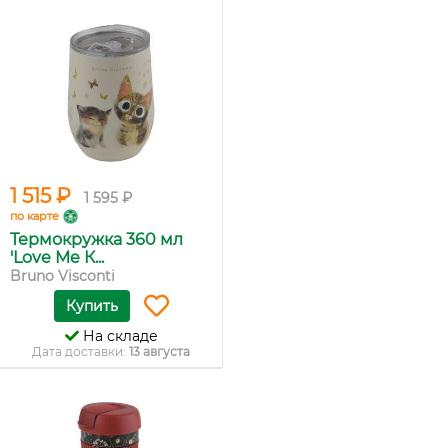
1 515 ₽
1 595 ₽
по карте
Термокружка 360 мл
'Love Me К...
Bruno Visconti
Купить
На складе
Дата доставки:
13 августа